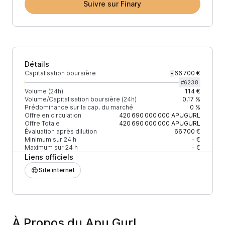
Suivre sur Finary
Détails
Capitalisation boursière
66 700 €
-
#
6238
Volume (24h)
114 €
Volume/Capitalisation boursière (24h)
0,17 %
Prédominance sur la cap. du marché
0 %
Offre en circulation
420 690 000 000
APUGURL
Offre Totale
420 690 000 000
APUGURL
Évaluation après dilution
66 700 €
Minimum sur 24 h
- €
Maximum sur 24 h
- €
Liens officiels
Site internet
À Propos du Apu Gurl