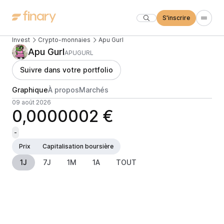
S'inscrire
Invest
Crypto-monnaies
Apu Gurl
Apu Gurl
APUGURL
Suivre dans votre portfolio
Graphique
À propos
Marchés
09 août 2026
0,0000002 €
-
Prix
Capitalisation boursière
1J
7J
1M
1A
TOUT