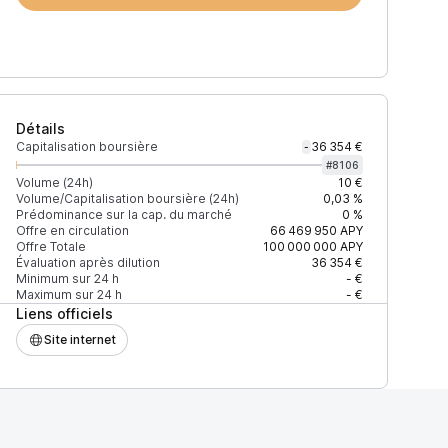
Détails
Capitalisation boursière
36 354 €
-
#
8106
Volume (24h)
10 €
Volume/Capitalisation boursière (24h)
0,03 %
Prédominance sur la cap. du marché
0 %
Prix
+2% depth
Offre en circulation
66 469 950
APY
Offre Totale
100 000 000
APY
Évaluation après dilution
36 354 €
Minimum sur 24 h
- €
Maximum sur 24 h
- €
Liens officiels
27EAD9083C756CC2
0,00042014 $
210 $
Site internet