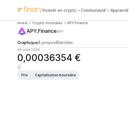
Investir en crypto
Communauté
Apprendr
Invest
Crypto-monnaies
APY.Finance
APY.Finance
APY
Graphique
À propos
Marchés
09 août 2026
0,00036354 €
-
Prix
Capitalisation boursière