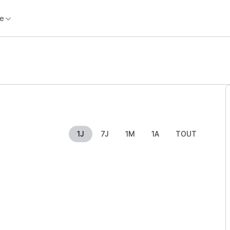
e
1J
7J
1M
1A
TOUT