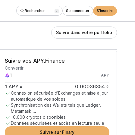
Rechercher
Se connecter
S'inscrire
/
Suivre dans votre portfolio
Suivre vos APY.Finance
Convertir
APY
1
APY
=
0,00036354 €
Connexion sécurisée d’Exchanges et mise à jour
automatique de vos soldes
Synchronisation des Wallets tels que Ledger,
Metamask ...
10,000 cryptos disponibles
Données sécurisées et accès en lecture seule
Suivre sur Finary