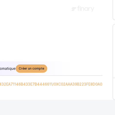
tomatique
Créer un compte
432EA71146B433E7B4446611
/
0XC02AAA39B223FE8D0A0E5C4F