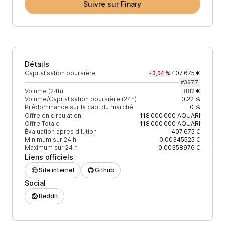
Suivre sur Finary
Détails
Capitalisation boursière
407 675 €
-3,04 %
#
3677
Volume (24h)
882 €
Volume/Capitalisation boursière (24h)
0,22 %
Prédominance sur la cap. du marché
0 %
Offre en circulation
118 000 000
AQUARI
Offre Totale
118 000 000
AQUARI
Évaluation après dilution
407 675 €
Minimum sur 24 h
0,00345525 €
Maximum sur 24 h
0,00358976 €
Liens officiels
Site internet
Github
Social
Reddit