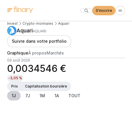
S'inscrire
Invest
Crypto-monnaies
Aquari
Aquari
AQUARI
Suivre dans votre portfolio
Graphique
À propos
Marchés
09 août 2026
0,0034546 €
-3,05 %
Prix
Capitalisation boursière
1J
7J
1M
1A
TOUT