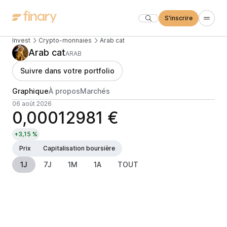
S'inscrire
Invest
Crypto-monnaies
Arab cat
Arab cat
ARAB
Suivre dans votre portfolio
Graphique
À propos
Marchés
06 août 2026
0,00012981 €
+3,15 %
Prix
Capitalisation boursière
1J
7J
1M
1A
TOUT