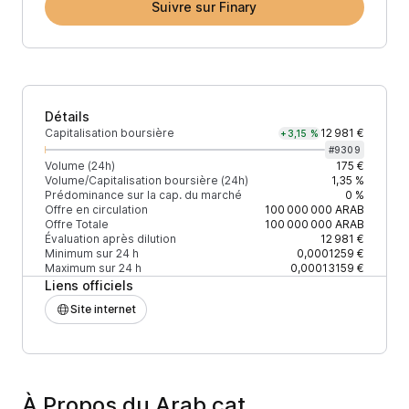
Suivre sur Finary
Détails
Capitalisation boursière
12 981 €
+3,15 %
#
9309
Volume (24h)
175 €
Volume/Capitalisation boursière (24h)
1,35 %
Prédominance sur la cap. du marché
0 %
Offre en circulation
100 000 000
ARAB
Offre Totale
100 000 000
ARAB
Évaluation après dilution
12 981 €
Minimum sur 24 h
0,0001259 €
Maximum sur 24 h
0,00013159 €
Liens officiels
Site internet
À Propos du Arab cat