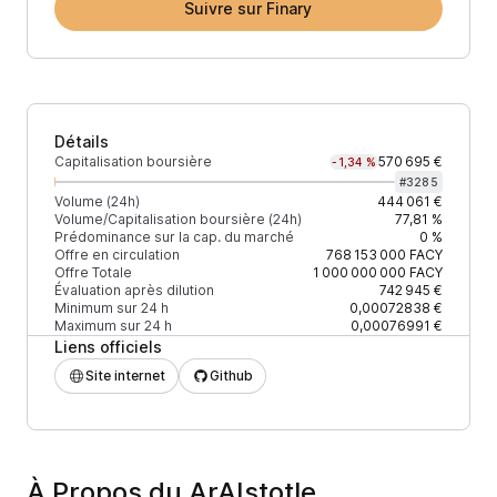
Suivre sur Finary
Détails
Capitalisation boursière
570 695 €
-1,34 %
#
3285
Volume (24h)
444 061 €
Volume/Capitalisation boursière (24h)
77,81 %
Prédominance sur la cap. du marché
0 %
Offre en circulation
768 153 000
FACY
Offre Totale
1 000 000 000
FACY
Évaluation après dilution
742 945 €
Minimum sur 24 h
0,00072838 €
Maximum sur 24 h
0,00076991 €
Liens officiels
Site internet
Github
À Propos du ArAIstotle