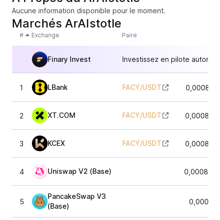
Aucune information disponible pour le moment.
Marchés ArAIstotle
#
Exchange
Paire
Finary Invest
Investissez en pilote automat
LBank
FACY
/
USDT
1
0,000862
XT.COM
FACY
/
USDT
2
0,000848
KCEX
FACY
/
USDT
3
0,000850
Uniswap V2 (Base)
4
0,0008472
PancakeSwap V3
5
0,00085
(Base)