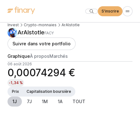
S'inscrire
Invest
Crypto-monnaies
ArAIstotle
ArAIstotle
FACY
Suivre dans votre portfolio
Graphique
À propos
Marchés
06 août 2026
0,00074294 €
-1,34 %
Prix
Capitalisation boursière
1J
7J
1M
1A
TOUT