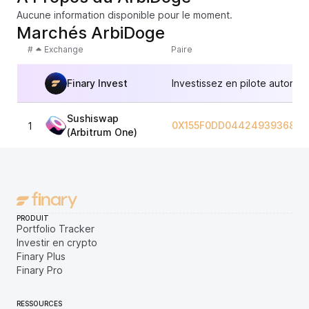
Aucune information disponible pour le moment.
Marchés ArbiDoge
#
Exchange
Paire
Finary Invest
Investissez en pilote automat
Sushiswap
0X155F0DD0442493936897
1
(Arbitrum One)
PRODUIT
Portfolio Tracker
Investir en crypto
Finary Plus
Finary Pro
RESSOURCES