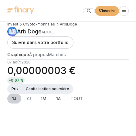
S'inscrire
Invest
Crypto-monnaies
ArbiDoge
ArbiDoge
ADOGE
Suivre dans votre portfolio
Graphique
À propos
Marchés
07 août 2026
0,00000003 €
+0,67 %
Prix
Capitalisation boursière
1J
7J
1M
1A
TOUT