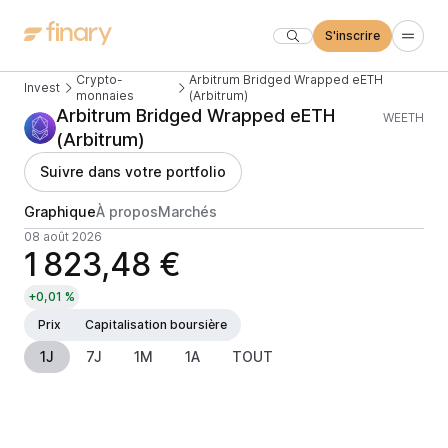
S'inscrire
Crypto-
Arbitrum Bridged Wrapped eETH
Invest
monnaies
(Arbitrum)
Arbitrum Bridged Wrapped eETH
WEETH
(Arbitrum)
Suivre dans votre portfolio
Graphique
À propos
Marchés
08 août 2026
1 823,48 €
+0,01 %
Prix
Capitalisation boursière
1J
7J
1M
1A
TOUT