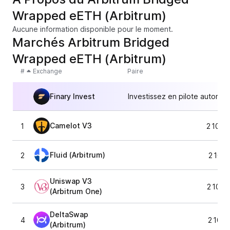
Wrapped eETH (Arbitrum)
Aucune information disponible pour le moment.
Marchés Arbitrum Bridged
Wrapped eETH (Arbitrum)
#
Exchange
Paire
Finary Invest
Investissez en pilote automat
Camelot V3
1
2 108,
Fluid (Arbitrum)
2
2 107,
Uniswap V3
3
2 108,
(Arbitrum One)
DeltaSwap
4
2 100,
(Arbitrum)