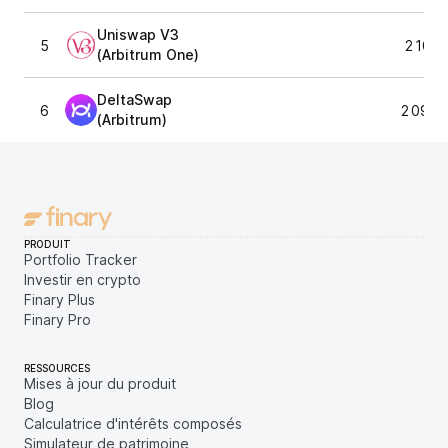
Uniswap V3
5
2 107,
(Arbitrum One)
DeltaSwap
6
2 095,
(Arbitrum)
PRODUIT
Portfolio Tracker
Investir en crypto
Finary Plus
Finary Pro
RESSOURCES
Mises à jour du produit
Blog
Calculatrice d'intérêts composés
Simulateur de patrimoine