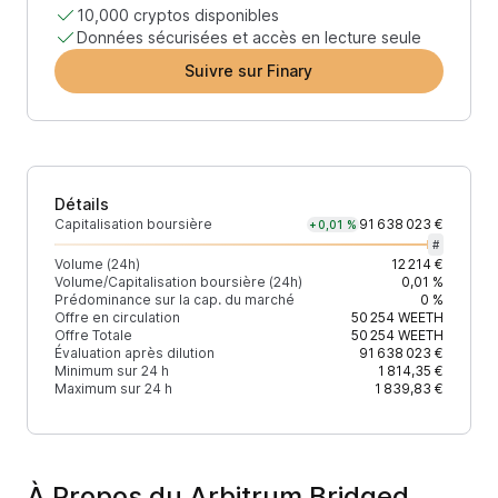
10,000 cryptos disponibles
Données sécurisées et accès en lecture seule
Suivre sur Finary
Détails
Capitalisation boursière
91 638 023 €
+0,01 %
#
Volume (24h)
12 214 €
Volume/Capitalisation boursière (24h)
0,01 %
Prédominance sur la cap. du marché
0 %
Offre en circulation
50 254
WEETH
Offre Totale
50 254
WEETH
Évaluation après dilution
91 638 023 €
Minimum sur 24 h
1 814,35 €
Maximum sur 24 h
1 839,83 €
À Propos du Arbitrum Bridged