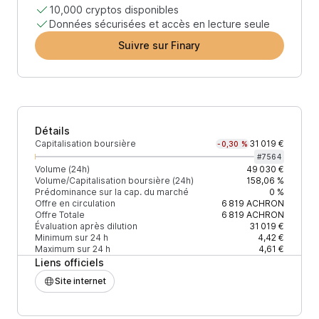
10,000 cryptos disponibles
Données sécurisées et accès en lecture seule
Suivre sur Finary
Détails
Capitalisation boursière
31 019 €
-0,30 %
#
7564
Volume (24h)
49 030 €
Volume/Capitalisation boursière (24h)
158,06 %
Prédominance sur la cap. du marché
0 %
Offre en circulation
6 819
ACHRON
Offre Totale
6 819
ACHRON
Évaluation après dilution
31 019 €
Minimum sur 24 h
4,42 €
Maximum sur 24 h
4,61 €
Liens officiels
Site internet