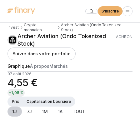
S'inscrire
Crypto-
Archer Aviation (Ondo Tokenized
Invest
monnaies
Stock)
Archer Aviation (Ondo Tokenized
ACHRON
Stock)
Suivre dans votre portfolio
Graphique
À propos
Marchés
07 août 2026
4,55 €
+1,05 %
Prix
Capitalisation boursière
1J
7J
1M
1A
TOUT