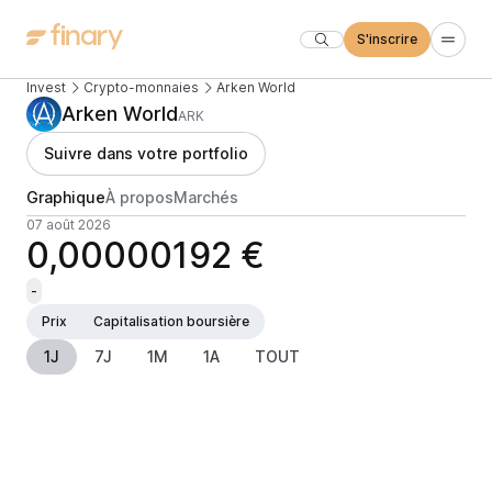
S'inscrire
Invest
Crypto-monnaies
Arken World
Arken World
ARK
Suivre dans votre portfolio
Graphique
À propos
Marchés
07 août 2026
0,00000192 €
-
Prix
Capitalisation boursière
1J
7J
1M
1A
TOUT