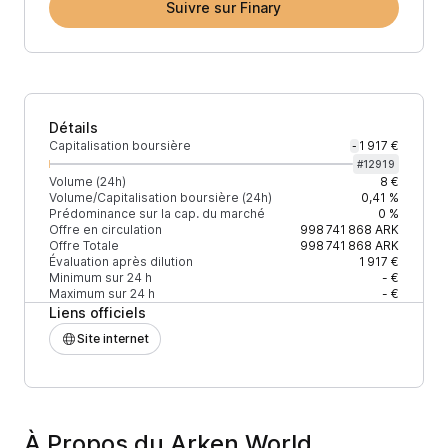
Suivre sur Finary
Détails
Capitalisation boursière
1 917 €
-
#
12919
Volume (24h)
8 €
Volume/Capitalisation boursière (24h)
0,41 %
Prédominance sur la cap. du marché
0 %
Offre en circulation
998 741 868
ARK
Offre Totale
998 741 868
ARK
Évaluation après dilution
1 917 €
Minimum sur 24 h
- €
Maximum sur 24 h
- €
Liens officiels
Site internet
À Propos du Arken World