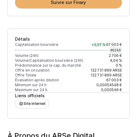
Suivre sur Finary
Détails
Capitalisation boursière
67 003 €
+0,07 %
#
6249
Volume (24h)
2 706 €
Volume/Capitalisation boursière (24h)
4,04 %
Prédominance sur la cap. du marché
0 %
Offre en circulation
122 731 869
ARSE
Offre Totale
122 731 869
ARSE
Évaluation après dilution
67 003 €
Minimum sur 24 h
0,00054548 €
Maximum sur 24 h
0,000546 €
Liens officiels
Site internet
À Propos du ARSe Digital