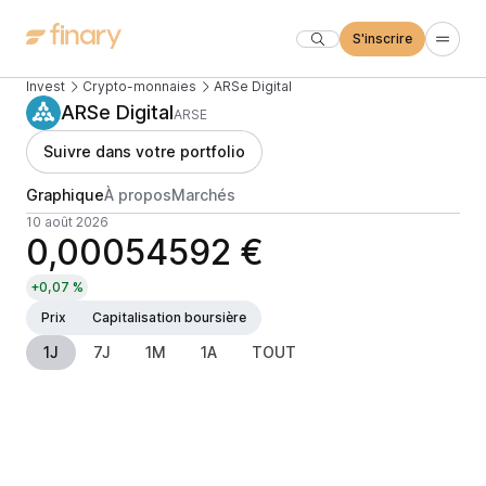
S'inscrire
Invest
Crypto-monnaies
ARSe Digital
ARSe Digital
ARSE
Suivre dans votre portfolio
Graphique
À propos
Marchés
10 août 2026
0,00054592 €
+0,07 %
Prix
Capitalisation boursière
1J
7J
1M
1A
TOUT