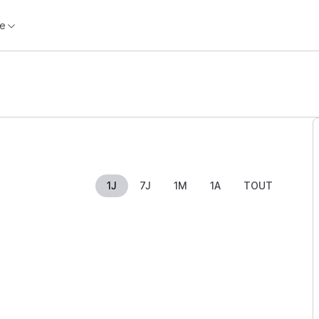
e
1J
7J
1M
1A
TOUT