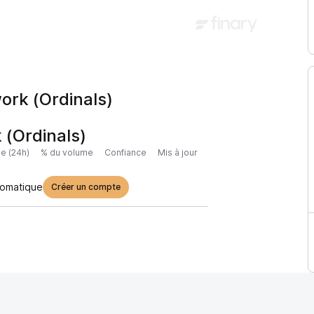
work (Ordinals)
 (Ordinals)
e (24h)
% du volume
Confiance
Mis à jour
tomatique
Créer un compte