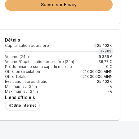
Suivre sur Finary
Détails
Capitalisation boursière
25 402 €
-
#
7989
Volume (24h)
9 339 €
Volume/Capitalisation boursière (24h)
36,77 %
Prédominance sur la cap. du marché
0 %
Offre en circulation
21 000 000
AINN
Offre Totale
21 000 000
AINN
Évaluation après dilution
25 402 €
Minimum sur 24 h
- €
Maximum sur 24 h
- €
Liens officiels
Site internet