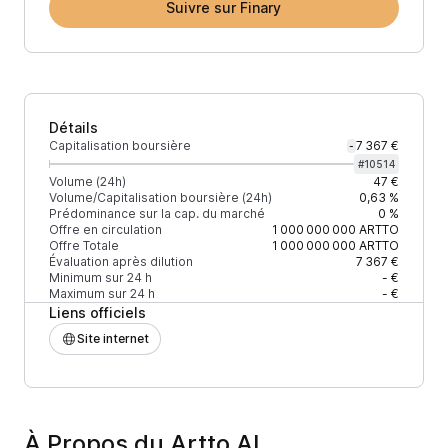
Suivre sur Finary
Détails
Capitalisation boursière
7 367 €
-
#
10514
Volume (24h)
47 €
Volume/Capitalisation boursière (24h)
0,63 %
Prédominance sur la cap. du marché
0 %
Offre en circulation
1 000 000 000
ARTTO
Offre Totale
1 000 000 000
ARTTO
Évaluation après dilution
7 367 €
Minimum sur 24 h
- €
Maximum sur 24 h
- €
Liens officiels
Site internet
À Propos du Artto AI