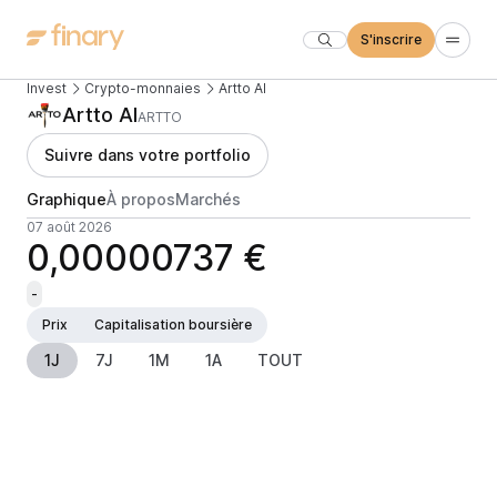
S'inscrire
Invest
Crypto-monnaies
Artto AI
Artto AI
ARTTO
Suivre dans votre portfolio
Graphique
À propos
Marchés
07 août 2026
0,00000737 €
-
Prix
Capitalisation boursière
1J
7J
1M
1A
TOUT