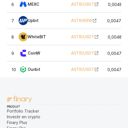
MEXC
ASTR
/
USDT
6
0,004801
Upbit
ASTR
/
KRW
7
0,0047674
WhiteBIT
ASTR
/
USDT
8
0,004803
CoinW
ASTR
/
USDT
9
0,0047951
Ourbit
ASTR
/
USDT
10
0,0047971
PRODUIT
Portfolio Tracker
Investir en crypto
Finary Plus