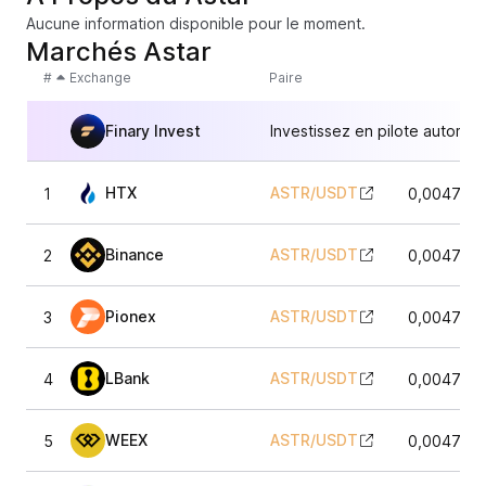
Aucune information disponible pour le moment.
Marchés Astar
#
Exchange
Paire
Finary Invest
Investissez en pilote automat
HTX
ASTR
/
USDT
1
0,0047801
Binance
ASTR
/
USDT
2
0,0047991
Pionex
ASTR
/
USDT
3
0,0047991
LBank
ASTR
/
USDT
4
0,0047981
WEEX
ASTR
/
USDT
5
0,0047991