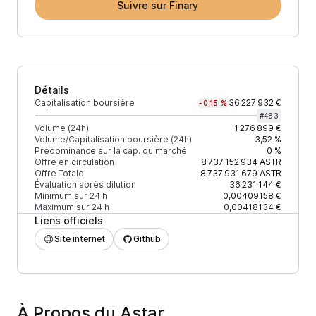
Suivre sur Finary
Détails
Capitalisation boursière
36 227 932 €
-0,15 %
#
483
Volume (24h)
1 276 899 €
Volume/Capitalisation boursière (24h)
3,52 %
Prédominance sur la cap. du marché
0 %
Offre en circulation
8 737 152 934
ASTR
Offre Totale
8 737 931 679
ASTR
Évaluation après dilution
36 231 144 €
Minimum sur 24 h
0,00409158 €
Maximum sur 24 h
0,00418134 €
Liens officiels
Site internet
Github
À Propos du Astar