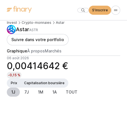
S'inscrire
Invest
Crypto-monnaies
Astar
Astar
ASTR
Suivre dans votre portfolio
Graphique
À propos
Marchés
06 août 2026
0,00414642 €
-0,15 %
Prix
Capitalisation boursière
1J
7J
1M
1A
TOUT