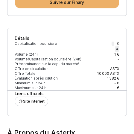
Suivre sur Finary
Détails
Capitalisation boursière
- €
-
#
Volume (24h)
1 €
Volume/Capitalisation boursière (24h)
-
Prédominance sur la cap. du marché
-
Offre en circulation
-
ASTX
Offre Totale
10 000
ASTX
Évaluation après dilution
1 382 €
Minimum sur 24 h
- €
Maximum sur 24 h
- €
Liens officiels
Site internet
À Propos du Asterix