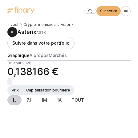
S'inscrire
Invest
Crypto-monnaies
Asterix
Asterix
ASTX
Suivre dans votre portfolio
Graphique
À propos
Marchés
06 août 2026
0,138166 €
-
Prix
Capitalisation boursière
1J
7J
1M
1A
TOUT