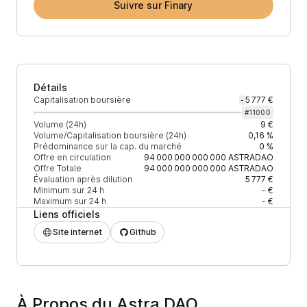
Suivre sur Finary
Détails
Capitalisation boursière
5 777 €
-
#
11000
Volume (24h)
9 €
Volume/Capitalisation boursière (24h)
0,16 %
Prédominance sur la cap. du marché
0 %
Offre en circulation
94 000 000 000 000
ASTRADAO
Offre Totale
94 000 000 000 000
ASTRADAO
Évaluation après dilution
5 777 €
Minimum sur 24 h
- €
Maximum sur 24 h
- €
Liens officiels
Site internet
Github
À Propos du Astra DAO