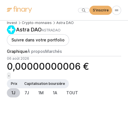
S'inscrire
Invest
Crypto-monnaies
Astra DAO
Astra DAO
ASTRADAO
Suivre dans votre portfolio
Graphique
À propos
Marchés
06 août 2026
0,00000000006 €
-
Prix
Capitalisation boursière
1J
7J
1M
1A
TOUT