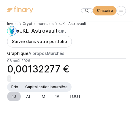
S'inscrire
Invest
Crypto-monnaies
xJKL_Astrovault
xJKL_Astrovault
XJKL
Suivre dans votre portfolio
Graphique
À propos
Marchés
06 août 2026
0,00132277 €
-
Prix
Capitalisation boursière
1J
7J
1M
1A
TOUT