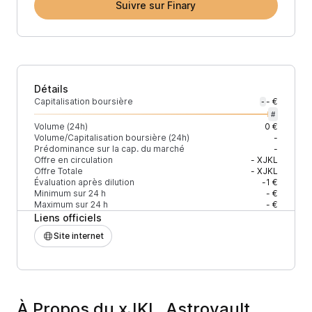
Suivre sur Finary
Détails
Capitalisation boursière
- €
-
#
Volume (24h)
0 €
Volume/Capitalisation boursière (24h)
-
Prédominance sur la cap. du marché
-
Offre en circulation
-
XJKL
Offre Totale
-
XJKL
Évaluation après dilution
-1 €
Minimum sur 24 h
- €
Maximum sur 24 h
- €
Liens officiels
Site internet
À Propos du xJKL_Astrovault