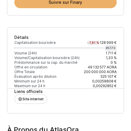
Suivre sur Finary
Détails
Capitalisation boursière
128 999 €
-7,81 %
#
5170
Volume (24h)
1 711 €
Volume/Capitalisation boursière (24h)
1,33 %
Prédominance sur la cap. du marché
0 %
Offre en circulation
49 132 577
AORA
Offre Totale
200 000 000
AORA
Évaluation après dilution
525 107 €
Minimum sur 24 h
0,00258808 €
Maximum sur 24 h
0,00292852 €
Liens officiels
Site internet
À Propos du AtlasOra