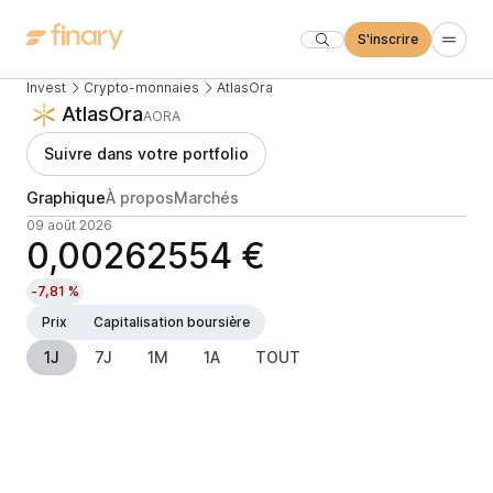
S'inscrire
Invest
Crypto-monnaies
AtlasOra
AtlasOra
AORA
Suivre dans votre portfolio
Graphique
À propos
Marchés
09 août 2026
0,00262554 €
-7,81 %
Prix
Capitalisation boursière
1J
7J
1M
1A
TOUT