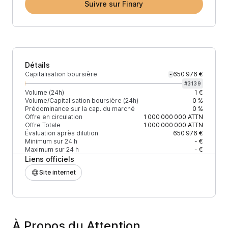
Suivre sur Finary
Détails
Capitalisation boursière
650 976 €
-
#
3139
Volume (24h)
1 €
Volume/Capitalisation boursière (24h)
0 %
Prédominance sur la cap. du marché
0 %
Offre en circulation
1 000 000 000
ATTN
Offre Totale
1 000 000 000
ATTN
Évaluation après dilution
650 976 €
Minimum sur 24 h
- €
Maximum sur 24 h
- €
Liens officiels
Site internet
À Propos du Attention