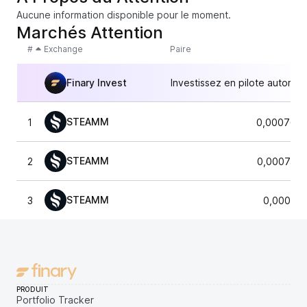
Aucune information disponible pour le moment.
Marchés Attention
#
Exchange
Paire
Finary Invest
Investissez en pilote automat
STEAMM
1
0,0007694
STEAMM
2
0,0007475
STEAMM
3
0,000752
PRODUIT
Portfolio Tracker