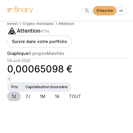
S'inscrire
Invest
Crypto-monnaies
Attention
Attention
ATTN
Suivre dans votre portfolio
Graphique
À propos
Marchés
08 août 2026
0,00065098 €
-
Prix
Capitalisation boursière
1J
7J
1M
1A
TOUT