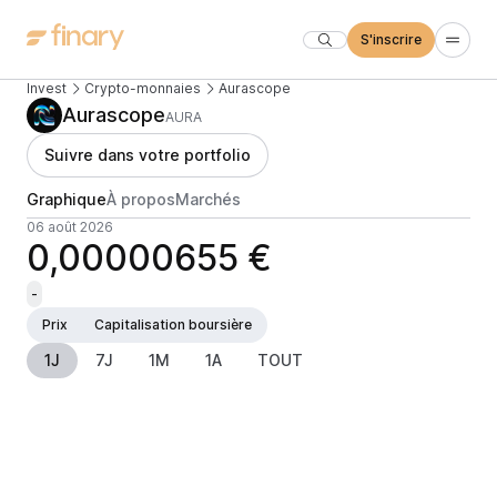
S'inscrire
Invest
Crypto-monnaies
Aurascope
Aurascope
AURA
Suivre dans votre portfolio
Graphique
À propos
Marchés
06 août 2026
0,00000655 €
-
Prix
Capitalisation boursière
1J
7J
1M
1A
TOUT