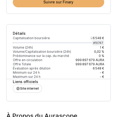
Suivre sur Finary
Détails
Capitalisation boursière
6 548 €
-
#
10747
Volume (24h)
1 €
Volume/Capitalisation boursière (24h)
0,02 %
Prédominance sur la cap. du marché
0 %
Offre en circulation
999 897 679
AURA
Offre Totale
999 897 679
AURA
Évaluation après dilution
6 548 €
Minimum sur 24 h
- €
Maximum sur 24 h
- €
Liens officiels
Site internet
À Propos du Aurascope