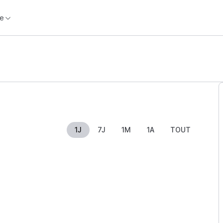
e
1J
7J
1M
1A
TOUT