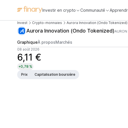
Investir en crypto
Communauté
Apprendr
Invest
Crypto-monnaies
Aurora Innovation (Ondo Tokenized)
Aurora Innovation (Ondo Tokenized)
AURON
Graphique
À propos
Marchés
08 août 2026
6,11 €
+0,78 %
Prix
Capitalisation boursière