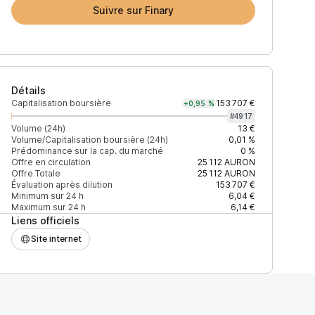
Suivre sur Finary
Détails
Capitalisation boursière
153 707 €
+0,95 %
#
4917
Volume (24h)
13 €
Volume/Capitalisation boursière (24h)
0,01 %
Prédominance sur la cap. du marché
0 %
24h)
% du volume
Confiance
Mis à jour
Offre en circulation
25 112
AURON
Offre Totale
25 112
AURON
Évaluation après dilution
153 707 €
Minimum sur 24 h
6,04 €
Maximum sur 24 h
6,14 €
Liens officiels
5 $
100,07 %
Récemment
ÉLEVÉE
Site internet