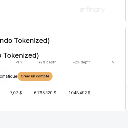
Ondo Tokenized)
 Tokenized)
Prix
+2% depth
-2% depth
Volume (
tomatique
Créer un compte
7,07 $
6 765 320 $
1 048 492 $
1