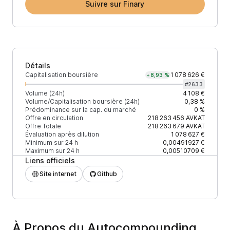
Suivre sur Finary
Détails
Capitalisation boursière
1 078 626 €
+8,93 %
#
2633
Volume (24h)
4 108 €
Volume/Capitalisation boursière (24h)
0,38 %
Prédominance sur la cap. du marché
0 %
Offre en circulation
218 263 456
AVKAT
Offre Totale
218 263 679
AVKAT
Évaluation après dilution
1 078 627 €
Minimum sur 24 h
0,00491927 €
Maximum sur 24 h
0,00510709 €
Liens officiels
Site internet
Github
À Propos du Autocompounding