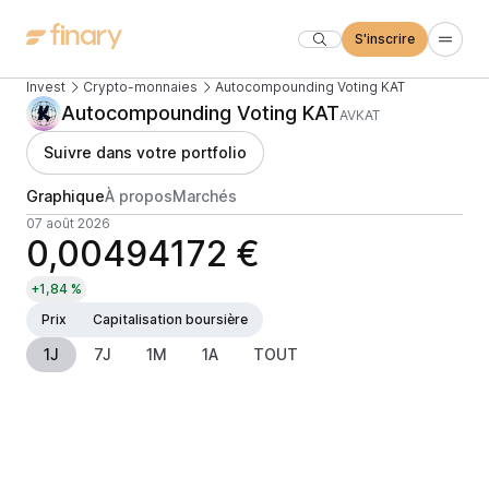
S'inscrire
Invest
Crypto-monnaies
Autocompounding Voting KAT
Autocompounding Voting KAT
AVKAT
Suivre dans votre portfolio
Graphique
À propos
Marchés
07 août 2026
0,00494172 €
+1,84 %
Prix
Capitalisation boursière
1J
7J
1M
1A
TOUT