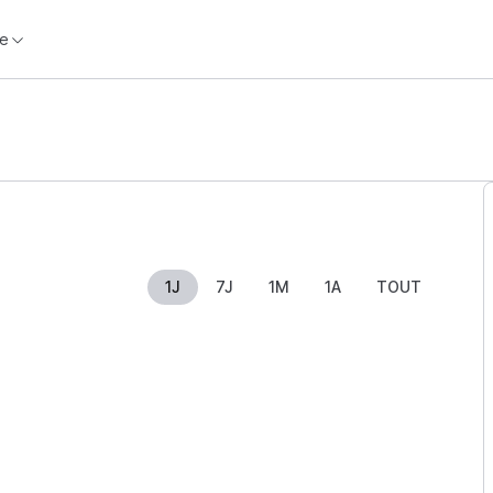
e
1J
7J
1M
1A
TOUT