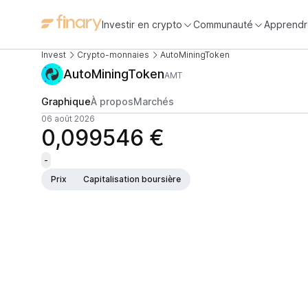
Investir en crypto
Communauté
Apprendr
Invest
Crypto-monnaies
AutoMiningToken
AutoMiningToken
AMT
Graphique
À propos
Marchés
06 août 2026
0,099546 €
-
Prix
Capitalisation boursière