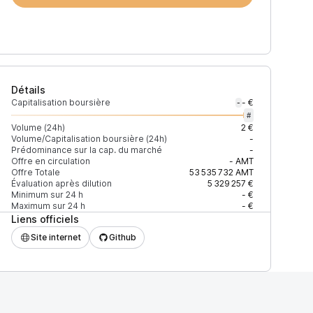
Détails
Capitalisation boursière
- €
-
#
Volume (24h)
2 €
Volume/Capitalisation boursière (24h)
-
Prédominance sur la cap. du marché
-
Offre en circulation
-
AMT
Offre Totale
53 535 732
AMT
Évaluation après dilution
5 329 257 €
Minimum sur 24 h
- €
Maximum sur 24 h
- €
Liens officiels
Site internet
Github