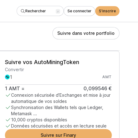
Rechercher
Se connecter
S'inscrire
/
Suivre dans votre portfolio
Suivre vos AutoMiningToken
Convertir
AMT
1
AMT
=
0,099546 €
Connexion sécurisée d’Exchanges et mise à jour
automatique de vos soldes
Synchronisation des Wallets tels que Ledger,
Metamask ...
10,000 cryptos disponibles
Données sécurisées et accès en lecture seule
Suivre sur Finary