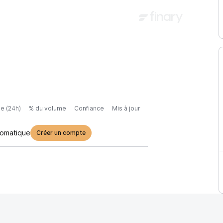
e (24h)
% du volume
Confiance
Mis à jour
tomatique
Créer un compte