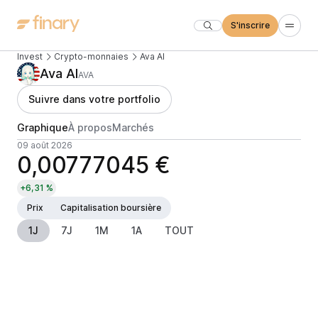
S'inscrire
Invest
Crypto-monnaies
Ava AI
Ava AI
AVA
Suivre dans votre portfolio
Graphique
À propos
Marchés
09 août 2026
0,00777045 €
+6,31 %
Prix
Capitalisation boursière
1J
7J
1M
1A
TOUT