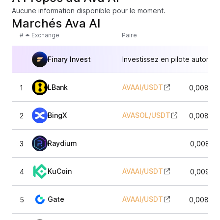
Aucune information disponible pour le moment.
Marchés Ava AI
#
Exchange
Paire
Finary Invest
Investissez en pilote automat
LBank
AVAAI
/
USDT
1
0,00898
BingX
AVASOL
/
USDT
2
0,00898
Raydium
3
0,00893
KuCoin
AVAAI
/
USDT
4
0,00901
Gate
AVAAI
/
USDT
5
0,00895