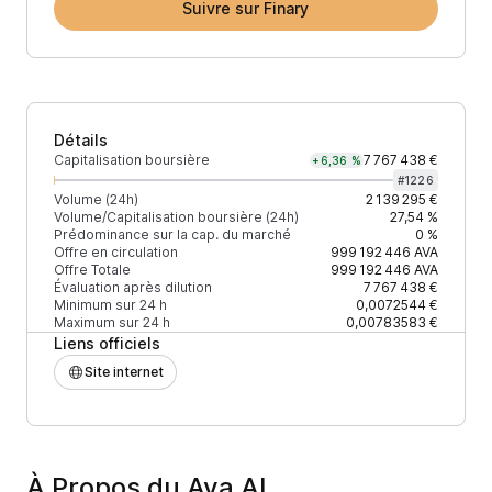
Suivre sur Finary
Détails
Capitalisation boursière
7 767 438 €
+6,36 %
#
1226
Volume (24h)
2 139 295 €
Volume/Capitalisation boursière (24h)
27,54 %
Prédominance sur la cap. du marché
0 %
Offre en circulation
999 192 446
AVA
Offre Totale
999 192 446
AVA
Évaluation après dilution
7 767 438 €
Minimum sur 24 h
0,0072544 €
Maximum sur 24 h
0,00783583 €
Liens officiels
Site internet
À Propos du Ava AI