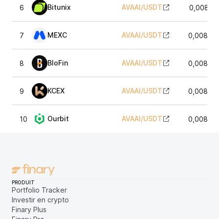
Bitunix
AVAAI
/
USDT
6
0,00898
MEXC
AVAAI
/
USDT
7
0,00895
BloFin
AVAAI
/
USDT
8
0,00895
KCEX
AVAAI
/
USDT
9
0,00897
Ourbit
AVAAI
/
USDT
10
0,00898
PRODUIT
Portfolio Tracker
Investir en crypto
Finary Plus