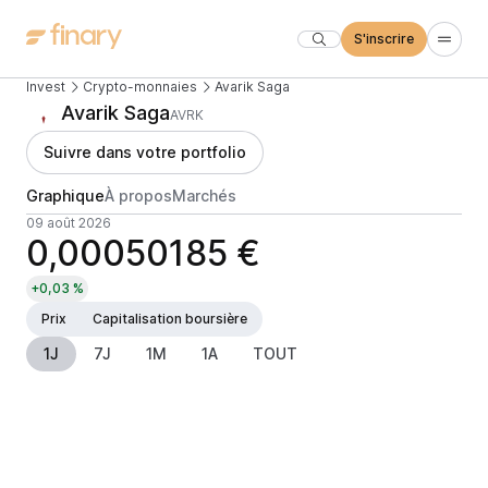
S'inscrire
Invest
Crypto-monnaies
Avarik Saga
Avarik Saga
AVRK
Suivre dans votre portfolio
Graphique
À propos
Marchés
09 août 2026
0,00050185 €
+0,03 %
Prix
Capitalisation boursière
1J
7J
1M
1A
TOUT