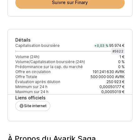
Suivre sur Finary
Détails
Capitalisation boursière
95 974 €
+0,03 %
#
5622
Volume (24h)
1 €
Volume/Capitalisation boursière (24h)
0 %
Prédominance sur la cap. du marché
0 %
Offre en circulation
191 241 630
AVRK
Offre Totale
500 000 000
AVRK
Évaluation après dilution
250 923 €
Minimum sur 24 h
0,00050177 €
Maximum sur 24 h
0,0005019 €
Liens officiels
Site internet
À Propos du Avarik Saga