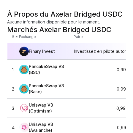
À Propos du Axelar Bridged USDC
Aucune information disponible pour le moment.
Marchés Axelar Bridged USDC
#
Exchange
Paire
Finary Invest
Investissez en pilote automat
PancakeSwap V3
1
0,9996
(BSC)
PancakeSwap V3
2
0,9988
(Base)
Uniswap V3
3
0,99987
(Optimism)
Uniswap V3
4
0,9991
(Avalanche)