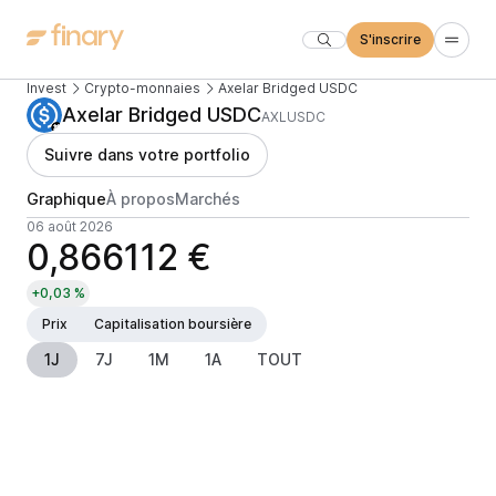
S'inscrire
Invest
Crypto-monnaies
Axelar Bridged USDC
Axelar Bridged USDC
AXLUSDC
Suivre dans votre portfolio
Graphique
À propos
Marchés
06 août 2026
0,866112 €
+0,03 %
Prix
Capitalisation boursière
1J
7J
1M
1A
TOUT