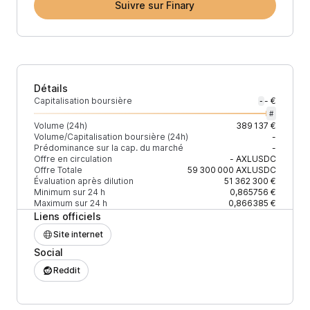
Suivre sur Finary
Détails
Capitalisation boursière
- €
-
#
Volume (24h)
389 137 €
Volume/Capitalisation boursière (24h)
-
Prédominance sur la cap. du marché
-
Offre en circulation
-
AXLUSDC
Offre Totale
59 300 000
AXLUSDC
Évaluation après dilution
51 362 300 €
Minimum sur 24 h
0,865756 €
Maximum sur 24 h
0,866385 €
Liens officiels
Site internet
Social
Reddit