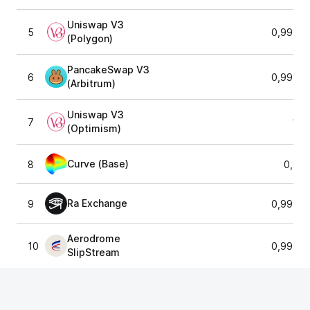
Uniswap V3
5
0,99987
(Polygon)
PancakeSwap V3
6
0,99987
(Arbitrum)
Uniswap V3
7
1,0
(Optimism)
Curve (Base)
8
0,99
Ra Exchange
9
0,99987
Aerodrome
10
0,99899
SlipStream