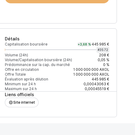
Détails
Capitalisation boursière
445 985 €
+3,68 %
#
3572
Volume (24h)
208 €
Volume/Capitalisation boursière (24h)
0,05 %
Prédominance sur la cap. du marché
0 %
)
% du volume
Confiance
Mis à jour
Offre en circulation
1 000 000 000
AXOL
Offre Totale
1 000 000 000
AXOL
Évaluation après dilution
445 985 €
Minimum sur 24 h
0,00043063 €
Maximum sur 24 h
0,00045519 €
Liens officiels
$
100 %
Récemment
ÉLEVÉE
Site internet
$
3,50 %
Récemment
ÉLEVÉE