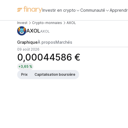
Investir en crypto
Communauté
Apprendr
Invest
Crypto-monnaies
AXOL
AXOL
AXOL
Graphique
À propos
Marchés
09 août 2026
0,00044586 €
+3,65 %
Prix
Capitalisation boursière