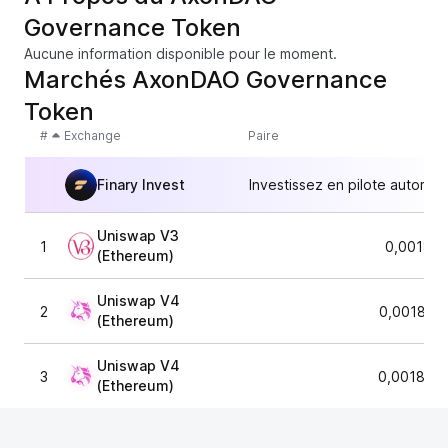
Governance Token
Aucune information disponible pour le moment.
Marchés AxonDAO Governance
Token
#
Exchange
Paire
Finary Invest
Investissez en pilote automat
Uniswap V3
1
0,00187
(Ethereum)
Uniswap V4
2
0,001855
(Ethereum)
Uniswap V4
3
0,001899
(Ethereum)