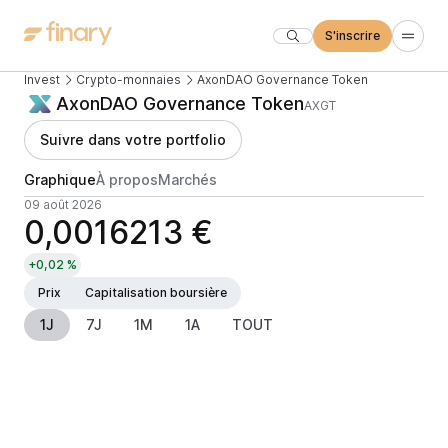
S'inscrire
Invest
Crypto-monnaies
AxonDAO Governance Token
AxonDAO Governance Token
AXGT
Suivre dans votre portfolio
Graphique
À propos
Marchés
09 août 2026
0,0016213 €
+0,02 %
Prix
Capitalisation boursière
1J
7J
1M
1A
TOUT