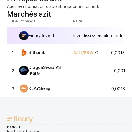
Aucune information disponible pour le moment.
Marchés azit
#
Exchange
Paire
Finary Invest
Investissez en pilote automat
Bithumb
AZIT
/
KRW
1
0,001385
DragonSwap V3
2
0,00137
(Kaia)
KLAYSwap
3
0,001383
PRODUIT
Portfolio Tracker