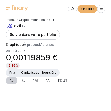
S'inscrire
Invest
Crypto-monnaies
azit
azit
AZIT
Suivre dans votre portfolio
Graphique
À propos
Marchés
08 août 2026
0,00119859 €
-2,36 %
Prix
Capitalisation boursière
1J
7J
1M
1A
TOUT