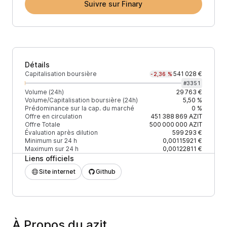
Suivre sur Finary
Détails
Capitalisation boursière
541 028 €
-2,36 %
#
3351
Volume (24h)
29 763 €
Volume/Capitalisation boursière (24h)
5,50 %
Prédominance sur la cap. du marché
0 %
Offre en circulation
451 388 869
AZIT
Offre Totale
500 000 000
AZIT
Évaluation après dilution
599 293 €
Minimum sur 24 h
0,00115921 €
Maximum sur 24 h
0,00122811 €
Liens officiels
Site internet
Github
À Propos du azit