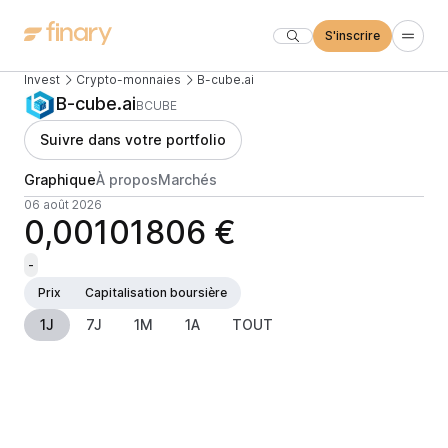
S'inscrire
Invest
Crypto-monnaies
B-cube.ai
B-cube.ai
BCUBE
Suivre dans votre portfolio
Graphique
À propos
Marchés
06 août 2026
0,00101806 €
-
Prix
Capitalisation boursière
1J
7J
1M
1A
TOUT