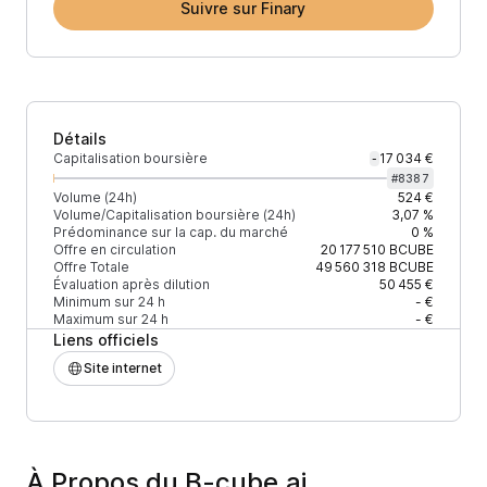
Suivre sur Finary
Détails
Capitalisation boursière
17 034 €
-
#
8387
Volume (24h)
524 €
Volume/Capitalisation boursière (24h)
3,07 %
Prédominance sur la cap. du marché
0 %
Offre en circulation
20 177 510
BCUBE
Offre Totale
49 560 318
BCUBE
Évaluation après dilution
50 455 €
Minimum sur 24 h
- €
Maximum sur 24 h
- €
Liens officiels
Site internet
À Propos du B-cube.ai