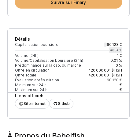
Suivre sur Finary
Détails
Capitalisation boursière
60 128 €
-
#
6343
Volume (24h)
4 €
Volume/Capitalisation boursière (24h)
0,01 %
Prédominance sur la cap. du marché
0 %
Offre en circulation
420 000 001
$FISH
Offre Totale
420 000 001
$FISH
Évaluation après dilution
60 128 €
Minimum sur 24 h
- €
Maximum sur 24 h
- €
Liens officiels
Site internet
Github
À Propos du Babelfish