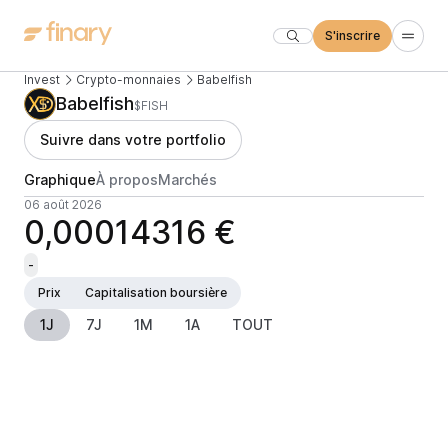
S'inscrire
Invest
Crypto-monnaies
Babelfish
Babelfish
$FISH
Suivre dans votre portfolio
Graphique
À propos
Marchés
06 août 2026
0,00014316 €
-
Prix
Capitalisation boursière
1J
7J
1M
1A
TOUT