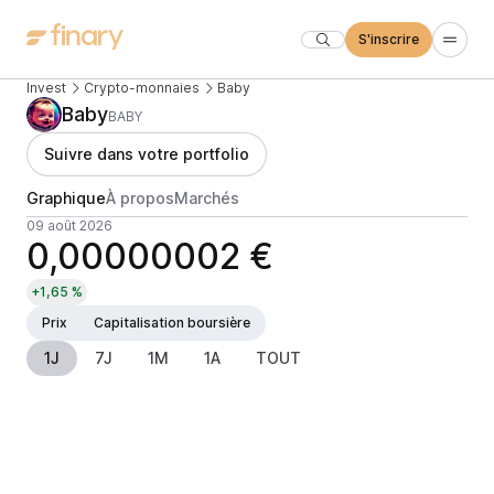
S'inscrire
Invest
Crypto-monnaies
Baby
Baby
BABY
Suivre dans votre portfolio
Graphique
À propos
Marchés
09 août 2026
0,00000002 €
+1,65 %
Prix
Capitalisation boursière
1J
7J
1M
1A
TOUT