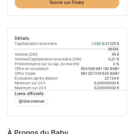
Suivre sur Finary
Détails
Capitalisation boursière
21 525 €
+1,65 %
#
8344
Volume (24h)
45 €
Volume/Capitalisation boursière (24h)
0,21 %
Prédominance sur la cap. du marché
0 %
Offre en circulation
954 566 981 182
BABY
Offre Totale
981 257 019 640
BABY
Évaluation après dilution
22 134 €
Minimum sur 24 h
0,00000002 €
Maximum sur 24 h
0,00000002 €
Liens officiels
Site internet
À Propos du Baby