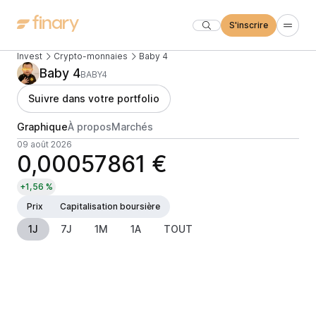
S'inscrire
Invest
Crypto-monnaies
Baby 4
Baby 4
BABY4
Suivre dans votre portfolio
Graphique
À propos
Marchés
09 août 2026
0,00057861 €
+1,56 %
Prix
Capitalisation boursière
1J
7J
1M
1A
TOUT