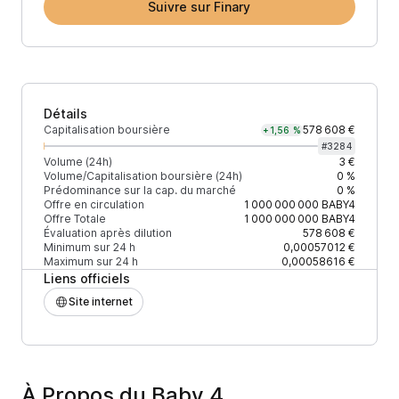
Suivre sur Finary
Détails
Capitalisation boursière
578 608 €
+1,56 %
#
3284
Volume (24h)
3 €
Volume/Capitalisation boursière (24h)
0 %
Prédominance sur la cap. du marché
0 %
Offre en circulation
1 000 000 000
BABY4
Offre Totale
1 000 000 000
BABY4
Évaluation après dilution
578 608 €
Minimum sur 24 h
0,00057012 €
Maximum sur 24 h
0,00058616 €
Liens officiels
Site internet
À Propos du Baby 4