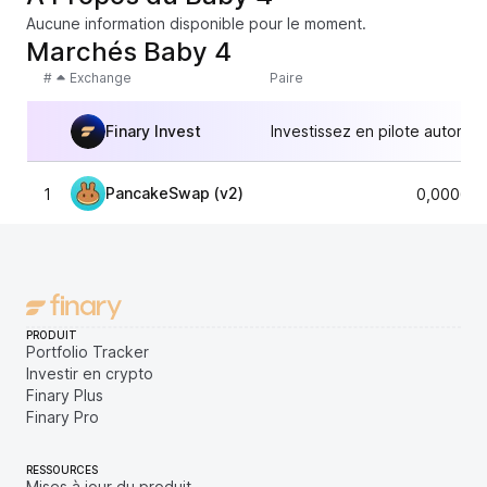
Aucune information disponible pour le moment.
Marchés Baby 4
#
Exchange
Paire
Finary Invest
Investissez en pilote automat
PancakeSwap (v2)
1
0,000668
PRODUIT
Portfolio Tracker
Investir en crypto
Finary Plus
Finary Pro
RESSOURCES
Mises à jour du produit