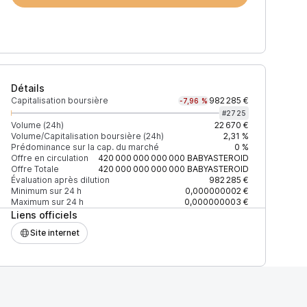
Détails
Capitalisation boursière
982 285 €
-7,96 %
#
2725
Volume (24h)
22 670 €
Volume/Capitalisation boursière (24h)
2,31 %
Prédominance sur la cap. du marché
0 %
h)
% du volume
Confiance
Mis à jour
Offre en circulation
420 000 000 000 000
BABYASTEROID
Offre Totale
420 000 000 000 000
BABYASTEROID
Évaluation après dilution
982 285 €
Minimum sur 24 h
0,000000002 €
Maximum sur 24 h
0,000000003 €
Liens officiels
$
100 %
Récemment
ÉLEVÉE
Site internet