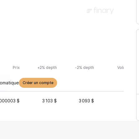
Prix
+2% depth
-2% depth
Volume (24
tomatique
Créer un compte
000003 $
3 103 $
3 093 $
26 136 