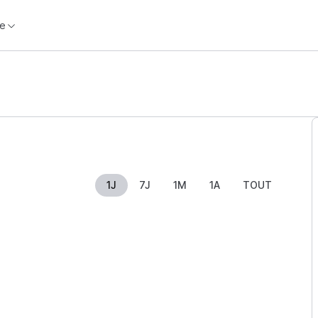
e
1J
7J
1M
1A
TOUT