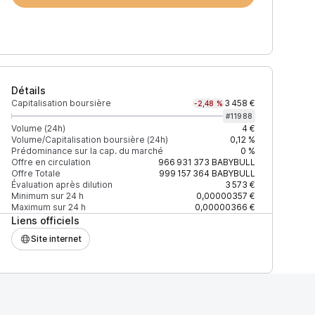
Détails
Capitalisation boursière
3 458 €
-2,48 %
#
11988
Volume (24h)
4 €
Volume/Capitalisation boursière (24h)
0,12 %
Prédominance sur la cap. du marché
0 %
)
% du volume
Confiance
Mis à jour
Offre en circulation
966 931 373
BABYBULL
Offre Totale
999 157 364
BABYBULL
Évaluation après dilution
3 573 €
Minimum sur 24 h
0,00000357 €
Maximum sur 24 h
0,00000366 €
Liens officiels
$
100 %
Récemment
ÉLEVÉE
Site internet