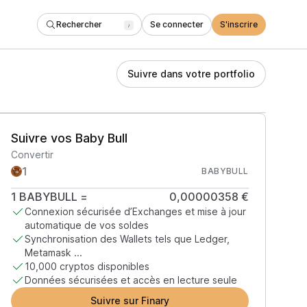
Rechercher
Se connecter
S'inscrire
/
Suivre dans votre portfolio
Suivre vos Baby Bull
Convertir
BABYBULL
1
BABYBULL
=
0,00000358 €
Connexion sécurisée d’Exchanges et mise à jour
automatique de vos soldes
Synchronisation des Wallets tels que Ledger,
Metamask ...
10,000 cryptos disponibles
Données sécurisées et accès en lecture seule
Suivre sur Finary