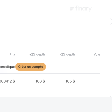
Prix
+2% depth
-2% depth
Volume (24h
tomatique
Créer un compte
000412 $
106 $
105 $
5 