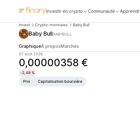
Investir en crypto
Communauté
Apprendr
Invest
Crypto-monnaies
Baby Bull
Baby Bull
BABYBULL
Graphique
À propos
Marchés
07 août 2026
0,00000358 €
-2,48 %
Prix
Capitalisation boursière