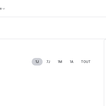
e
1J
7J
1M
1A
TOUT