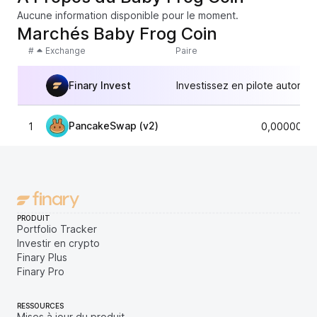
Aucune information disponible pour le moment.
Marchés Baby Frog Coin
#
Exchange
Paire
Finary Invest
Investissez en pilote automat
PancakeSwap (v2)
1
0,0000000
PRODUIT
Portfolio Tracker
Investir en crypto
Finary Plus
Finary Pro
RESSOURCES
Mises à jour du produit