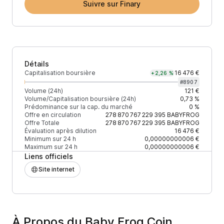
Suivre sur Finary
Détails
Capitalisation boursière
16 476 €
+2,26 %
#
8907
Volume (24h)
121 €
Volume/Capitalisation boursière (24h)
0,73 %
Prédominance sur la cap. du marché
0 %
Offre en circulation
278 870 767 229 395
BABYFROG
Offre Totale
278 870 767 229 395
BABYFROG
Évaluation après dilution
16 476 €
Minimum sur 24 h
0,00000000006 €
Maximum sur 24 h
0,00000000006 €
Liens officiels
Site internet
À Propos du Baby Frog Coin