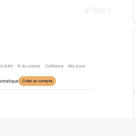
e (24h)
% du volume
Confiance
Mis à jour
tomatique
Créer un compte