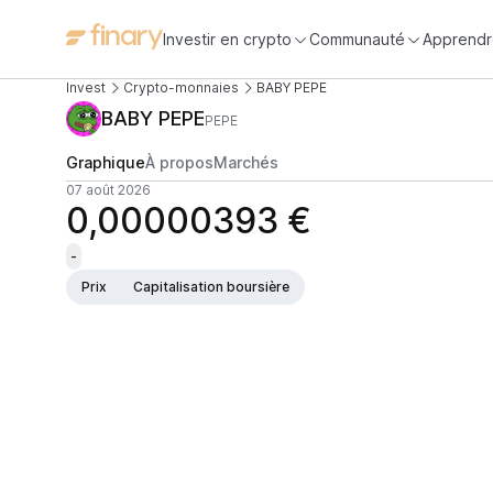
Investir en crypto
Communauté
Apprendr
Invest
Crypto-monnaies
BABY PEPE
BABY PEPE
PEPE
Graphique
À propos
Marchés
07 août 2026
0,00000393 €
-
Prix
Capitalisation boursière