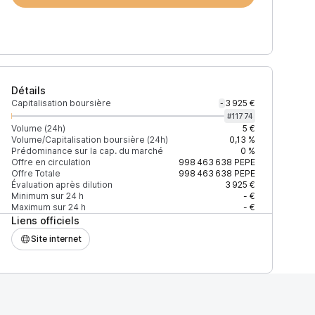
Détails
Capitalisation boursière
3 925 €
-
#
11774
Volume (24h)
5 €
Volume/Capitalisation boursière (24h)
0,13 %
Prédominance sur la cap. du marché
0 %
Offre en circulation
998 463 638
PEPE
Offre Totale
998 463 638
PEPE
Évaluation après dilution
3 925 €
Minimum sur 24 h
- €
Maximum sur 24 h
- €
Liens officiels
Site internet