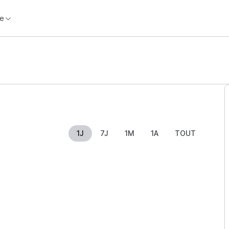
e
1J
7J
1M
1A
TOUT