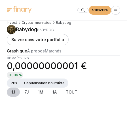
S'inscrire
Invest
Crypto-monnaies
Babydog
Babydog
BABYDOG
Suivre dans votre portfolio
Graphique
À propos
Marchés
06 août 2026
0,00000000001 €
+0,86 %
Prix
Capitalisation boursière
1J
7J
1M
1A
TOUT