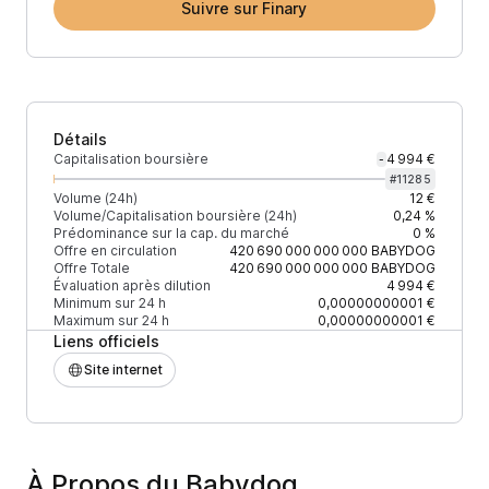
Suivre sur Finary
Détails
Capitalisation boursière
4 994 €
-
#
11285
Volume (24h)
12 €
Volume/Capitalisation boursière (24h)
0,24 %
Prédominance sur la cap. du marché
0 %
Offre en circulation
420 690 000 000 000
BABYDOG
Offre Totale
420 690 000 000 000
BABYDOG
Évaluation après dilution
4 994 €
Minimum sur 24 h
0,00000000001 €
Maximum sur 24 h
0,00000000001 €
Liens officiels
Site internet
À Propos du Babydog