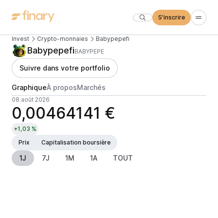
S'inscrire
Invest
Crypto-monnaies
Babypepefi
Babypepefi
BABYPEPE
Suivre dans votre portfolio
Graphique
À propos
Marchés
08 août 2026
0,00464141 €
+1,03 %
Prix
Capitalisation boursière
1J
7J
1M
1A
TOUT