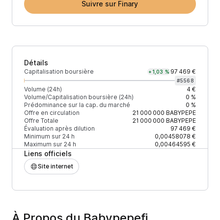
Suivre sur Finary
Détails
Capitalisation boursière
97 469 €
+1,03 %
#
5568
Volume (24h)
4 €
Volume/Capitalisation boursière (24h)
0 %
Prédominance sur la cap. du marché
0 %
Offre en circulation
21 000 000
BABYPEPE
Offre Totale
21 000 000
BABYPEPE
Évaluation après dilution
97 469 €
Minimum sur 24 h
0,00458078 €
Maximum sur 24 h
0,00464595 €
Liens officiels
Site internet
À Propos du Babypepefi