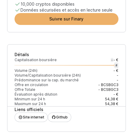
10,000 cryptos disponibles
Données sécurisées et accès en lecture seule
Suivre sur Finary
Détails
Capitalisation boursière
- €
-
#
Volume (24h)
- €
Volume/Capitalisation boursière (24h)
-
Prédominance sur la cap. du marché
-
Offre en circulation
-
BCSBGC3
Offre Totale
-
BCSBGC3
Évaluation après dilution
- €
Minimum sur 24 h
54,38 €
Maximum sur 24 h
54,38 €
Liens officiels
Site internet
Github