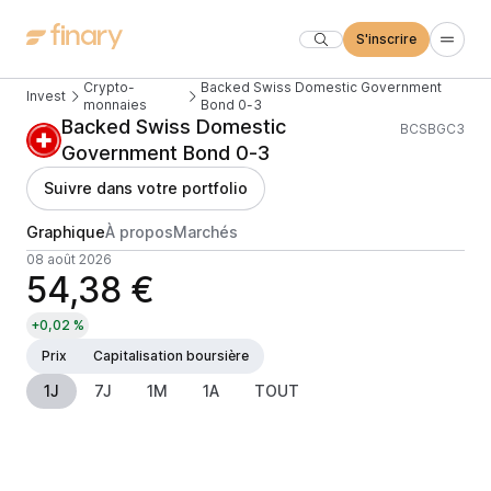
S'inscrire
Crypto-
Backed Swiss Domestic Government
Invest
monnaies
Bond 0-3
Backed Swiss Domestic
BCSBGC3
Government Bond 0-3
Suivre dans votre portfolio
Graphique
À propos
Marchés
08 août 2026
54,38 €
+0,02 %
Prix
Capitalisation boursière
1J
7J
1M
1A
TOUT