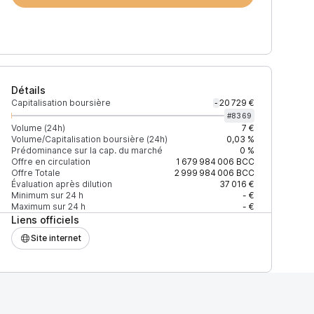
Détails
Capitalisation boursière
20 729 €
-
#
8369
Volume (24h)
7 €
Volume/Capitalisation boursière (24h)
0,03 %
Prédominance sur la cap. du marché
0 %
Prix
+2% depth
-2% depth
Offre en circulation
1 679 984 006
BCC
Offre Totale
2 999 984 006
BCC
Évaluation après dilution
37 016 €
Minimum sur 24 h
- €
Maximum sur 24 h
- €
Liens officiels
111111111112
0,00001426 $
811 $
809 $
Site internet