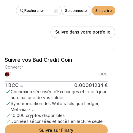
Rechercher
Se connecter
S'inscrire
/
Suivre dans votre portfolio
Suivre vos Bad Credit Coin
Convertir
BCC
1
BCC
=
0,00001234 €
Connexion sécurisée d’Exchanges et mise à jour
automatique de vos soldes
Synchronisation des Wallets tels que Ledger,
Metamask ...
10,000 cryptos disponibles
Données sécurisées et accès en lecture seule
Suivre sur Finary