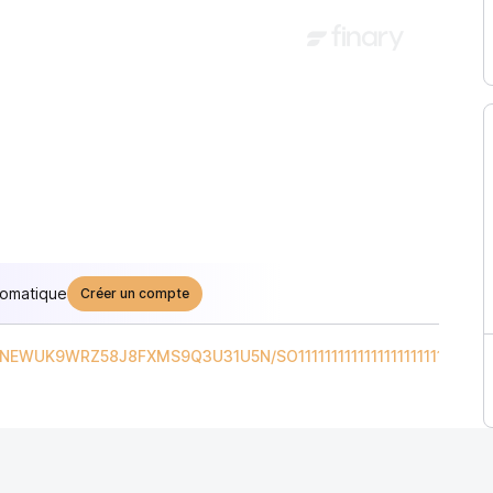
tomatique
Créer un compte
RNEWUK9WRZ58J8FXMS9Q3U31U5N
/
SO11111111111111111111111111111