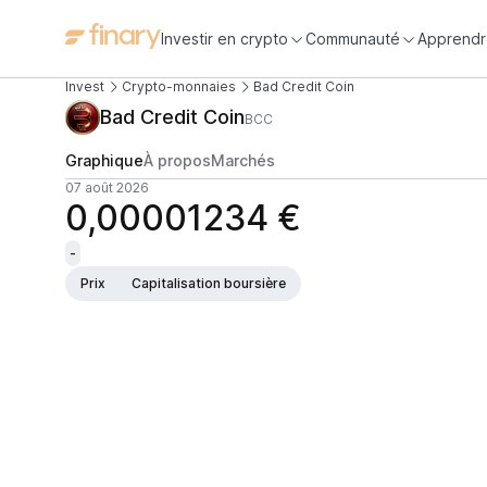
Investir en crypto
Communauté
Apprendr
Invest
Crypto-monnaies
Bad Credit Coin
Bad Credit Coin
BCC
Graphique
À propos
Marchés
07 août 2026
0,00001234 €
-
Prix
Capitalisation boursière