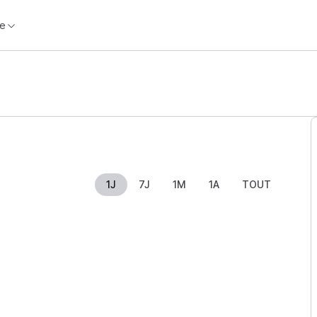
e
1J
7J
1M
1A
TOUT