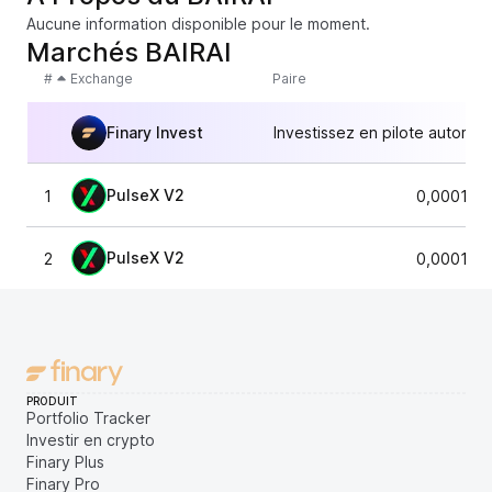
Aucune information disponible pour le moment.
Marchés BAIRAI
#
Exchange
Paire
Finary Invest
Investissez en pilote automat
PulseX V2
1
0,000120
PulseX V2
2
0,000118
PRODUIT
Portfolio Tracker
Investir en crypto
Finary Plus
Finary Pro