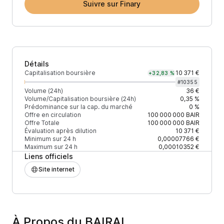
Suivre sur Finary
Détails
Capitalisation boursière
10 371 €
+32,83 %
#
10355
Volume (24h)
36 €
Volume/Capitalisation boursière (24h)
0,35 %
Prédominance sur la cap. du marché
0 %
Offre en circulation
100 000 000
BAIR
Offre Totale
100 000 000
BAIR
Évaluation après dilution
10 371 €
Minimum sur 24 h
0,00007766 €
Maximum sur 24 h
0,00010352 €
Liens officiels
Site internet
À Propos du BAIRAI