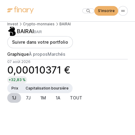
S'inscrire
Invest
Crypto-monnaies
BAIRAI
BAIRAI
BAIR
Suivre dans votre portfolio
Graphique
À propos
Marchés
07 août 2026
0,00010371 €
+32,83 %
Prix
Capitalisation boursière
1J
7J
1M
1A
TOUT