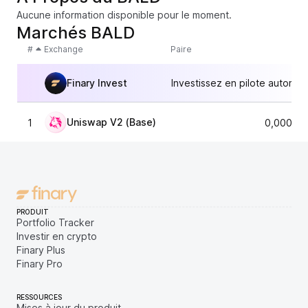
Aucune information disponible pour le moment.
Marchés BALD
#
Exchange
Paire
Finary Invest
Investissez en pilote automat
Uniswap V2 (Base)
1
0,00000
PRODUIT
Portfolio Tracker
Investir en crypto
Finary Plus
Finary Pro
RESSOURCES
Mises à jour du produit