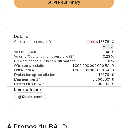
Suivre sur Finary
Détails
Capitalisation boursière
122 761 €
-1,33 %
#
5207
Volume (24h)
341 €
Volume/Capitalisation boursière (24h)
0,28 %
Prédominance sur la cap. du marché
0 %
Offre en circulation
1 000 000 000 000
BALD
Offre Totale
1 000 000 000 000
BALD
Évaluation après dilution
122 761 €
Minimum sur 24 h
0,0000001 €
Maximum sur 24 h
0,0000001 €
Liens officiels
Site internet
À Propos du BALD