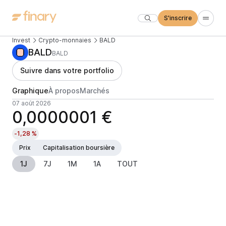
S'inscrire
Invest
Crypto-monnaies
BALD
BALD
BALD
Suivre dans votre portfolio
Graphique
À propos
Marchés
07 août 2026
0,0000001 €
-1,28 %
Prix
Capitalisation boursière
1J
7J
1M
1A
TOUT