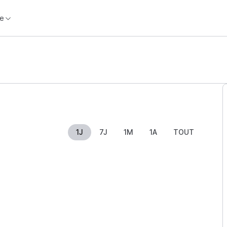
e
1J
7J
1M
1A
TOUT