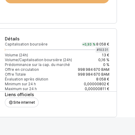
Détails
Capitalisation boursière
8 058 €
+0,93 %
#
10331
Volume (24h)
13 €
Volume/Capitalisation boursière (24h)
0,16 %
Prédominance sur la cap. du marché
0 %
)
% du volume
Confiance
Mis à jour
Offre en circulation
998 984 670
BAM
Offre Totale
998 984 670
BAM
Évaluation après dilution
8 058 €
Minimum sur 24 h
0,00000802 €
Maximum sur 24 h
0,00000811 €
Liens officiels
$
100 %
Récemment
ÉLEVÉE
Site internet