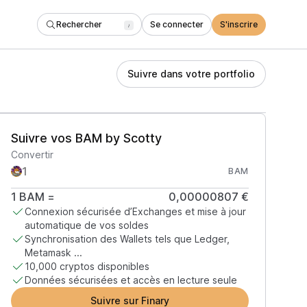
Rechercher
Se connecter
S'inscrire
/
Suivre dans votre portfolio
Suivre vos BAM by Scotty
Convertir
BAM
1
BAM
=
0,00000807 €
Connexion sécurisée d’Exchanges et mise à jour
automatique de vos soldes
Synchronisation des Wallets tels que Ledger,
Metamask ...
10,000 cryptos disponibles
Données sécurisées et accès en lecture seule
Suivre sur Finary