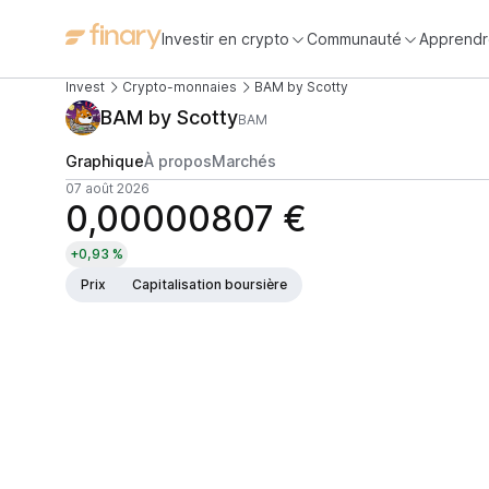
Investir en crypto
Communauté
Apprendr
Invest
Crypto-monnaies
BAM by Scotty
BAM by Scotty
BAM
Graphique
À propos
Marchés
07 août 2026
0,00000807 €
+0,93 %
Prix
Capitalisation boursière