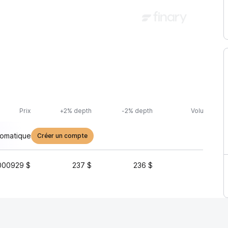
Prix
+2% depth
-2% depth
Volume (24h
tomatique
Créer un compte
000929 $
237 $
236 $
15 