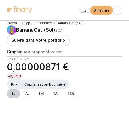
S'inscrire
Invest
Crypto-monnaies
BananaCat (Sol)
BananaCat (Sol)
BCAT
Suivre dans votre portfolio
Graphique
À propos
Marchés
07 août 2026
0,00000871 €
-0,34 %
Prix
Capitalisation boursière
1J
7J
1M
1A
TOUT