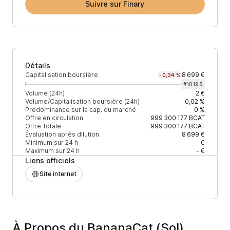
Suivre sur Finary
Détails
Capitalisation boursière
8 699 €
-0,34 %
#
10195
Volume (24h)
2 €
Volume/Capitalisation boursière (24h)
0,02 %
Prédominance sur la cap. du marché
0 %
Offre en circulation
999 300 177
BCAT
Offre Totale
999 300 177
BCAT
Évaluation après dilution
8 699 €
Minimum sur 24 h
- €
Maximum sur 24 h
- €
Liens officiels
Site internet
À Propos du BananaCat (Sol)