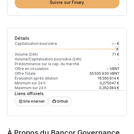
Suivre sur Finary
Détails
Capitalisation boursière
- €
-
#
Volume (24h)
71 €
Volume/Capitalisation boursière (24h)
-
Prédominance sur la cap. du marché
-
Offre en circulation
-
VBNT
Offre Totale
55 505 930
VBNT
Évaluation après dilution
16 565 614 €
Minimum sur 24 h
0,275047 €
Maximum sur 24 h
0,352384 €
Liens officiels
Site internet
Github
À Propos du Bancor Governance