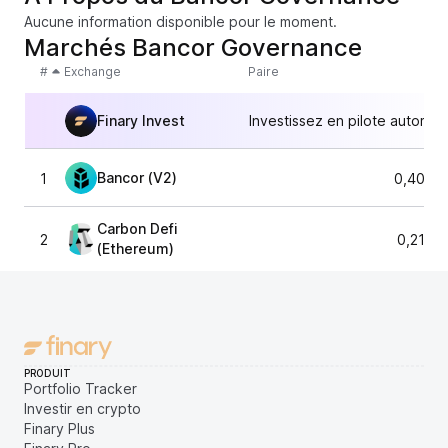
Aucune information disponible pour le moment.
Marchés Bancor Governance
#
Exchange
Paire
Finary Invest
Investissez en pilote automat
Bancor (V2)
1
0,4097
Carbon Defi
2
0,2196
(Ethereum)
PRODUIT
Portfolio Tracker
Investir en crypto
Finary Plus