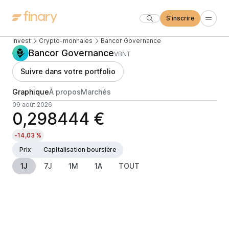
S'inscrire
Invest
Crypto-monnaies
Bancor Governance
Bancor Governance
VBNT
Suivre dans votre portfolio
Graphique
À propos
Marchés
09 août 2026
0,298444 €
-14,03 %
Prix
Capitalisation boursière
1J
7J
1M
1A
TOUT