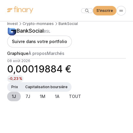
S'inscrire
Invest
Crypto-monnaies
BankSocial
BankSocial
BSL
Suivre dans votre portfolio
Graphique
À propos
Marchés
08 août 2026
0,00019884 €
-0,23 %
Prix
Capitalisation boursière
1J
7J
1M
1A
TOUT