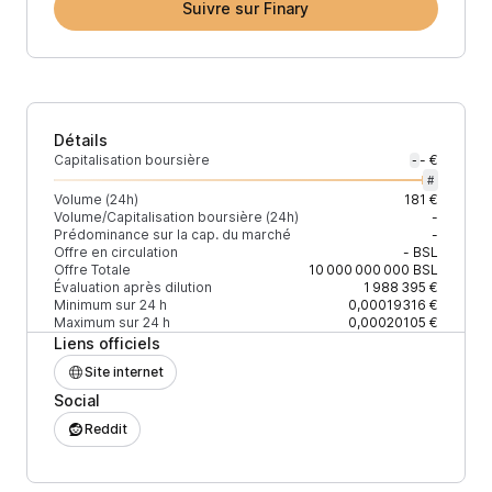
Suivre sur Finary
Détails
Capitalisation boursière
- €
-
#
Volume (24h)
181 €
Volume/Capitalisation boursière (24h)
-
Prédominance sur la cap. du marché
-
Offre en circulation
-
BSL
Offre Totale
10 000 000 000
BSL
Évaluation après dilution
1 988 395 €
Minimum sur 24 h
0,00019316 €
Maximum sur 24 h
0,00020105 €
Liens officiels
Site internet
Social
Reddit