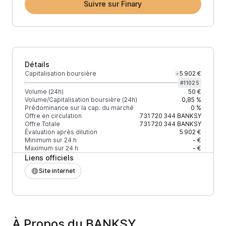
Suivre sur Finary
Détails
Capitalisation boursière
5 902 €
-
#
11025
Volume (24h)
50 €
Volume/Capitalisation boursière (24h)
0,85 %
Prédominance sur la cap. du marché
0 %
Offre en circulation
731 720 344
BANKSY
Offre Totale
731 720 344
BANKSY
Évaluation après dilution
5 902 €
Minimum sur 24 h
- €
Maximum sur 24 h
- €
Liens officiels
Site internet
À Propos du BANKSY