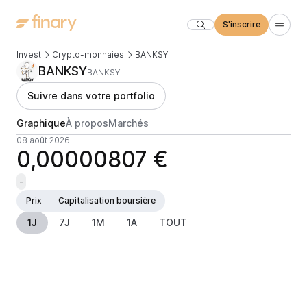
S'inscrire
Invest
Crypto-monnaies
BANKSY
BANKSY
BANKSY
Suivre dans votre portfolio
Graphique
À propos
Marchés
08 août 2026
0,00000807 €
-
Prix
Capitalisation boursière
1J
7J
1M
1A
TOUT