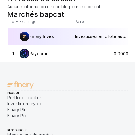
Aucune information disponible pour le moment.
Marchés bapcat
#
Exchange
Paire
Finary Invest
Investissez en pilote automat
Raydium
1
0,000026
PRODUIT
Portfolio Tracker
Investir en crypto
Finary Plus
Finary Pro
RESSOURCES
Mises à jour du produit