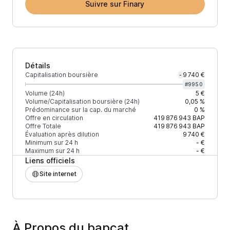
Suivre sur Finary
Détails
Capitalisation boursière
9 740 €
-
#
9950
Volume (24h)
5 €
Volume/Capitalisation boursière (24h)
0,05 %
Prédominance sur la cap. du marché
0 %
Offre en circulation
419 876 943
BAP
Offre Totale
419 876 943
BAP
Évaluation après dilution
9 740 €
Minimum sur 24 h
- €
Maximum sur 24 h
- €
Liens officiels
Site internet
À Propos du bapcat