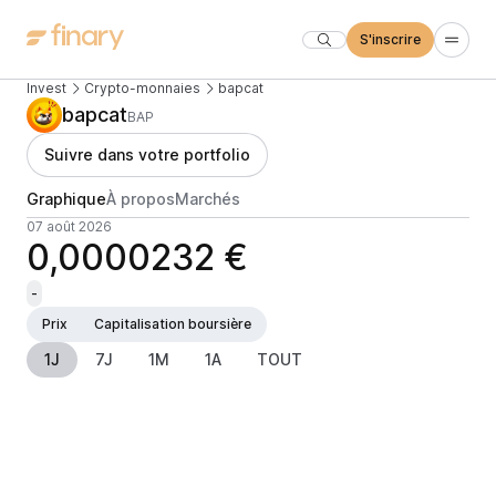
S'inscrire
Invest
Crypto-monnaies
bapcat
bapcat
BAP
Suivre dans votre portfolio
Graphique
À propos
Marchés
07 août 2026
0,0000232 €
-
Prix
Capitalisation boursière
1J
7J
1M
1A
TOUT