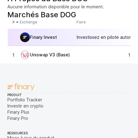
Aucune information disponible pour le moment.
Marchés Base DOG
#
Exchange
Paire
Finary Invest
Investissez en pilote automat
Uniswap V3 (Base)
1
151,
PRODUIT
Portfolio Tracker
Investir en crypto
Finary Plus
Finary Pro
RESSOURCES
Mises à jour du produit