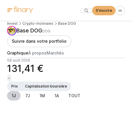
S'inscrire
Invest
Crypto-monnaies
Base DOG
Base DOG
DOG
Suivre dans votre portfolio
Graphique
À propos
Marchés
08 août 2026
131,41 €
-
Prix
Capitalisation boursière
1J
7J
1M
1A
TOUT