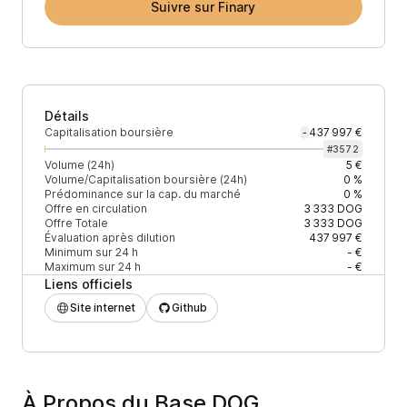
Suivre sur Finary
Détails
Capitalisation boursière
437 997 €
-
#
3572
Volume (24h)
5 €
Volume/Capitalisation boursière (24h)
0 %
Prédominance sur la cap. du marché
0 %
Offre en circulation
3 333
DOG
Offre Totale
3 333
DOG
Évaluation après dilution
437 997 €
Minimum sur 24 h
- €
Maximum sur 24 h
- €
Liens officiels
Site internet
Github
À Propos du Base DOG