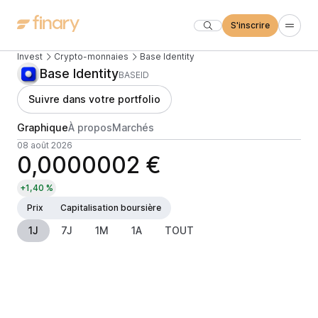
S'inscrire
Invest
Crypto-monnaies
Base Identity
Base Identity
BASEID
Suivre dans votre portfolio
Graphique
À propos
Marchés
08 août 2026
0,0000002 €
+1,40 %
Prix
Capitalisation boursière
1J
7J
1M
1A
TOUT