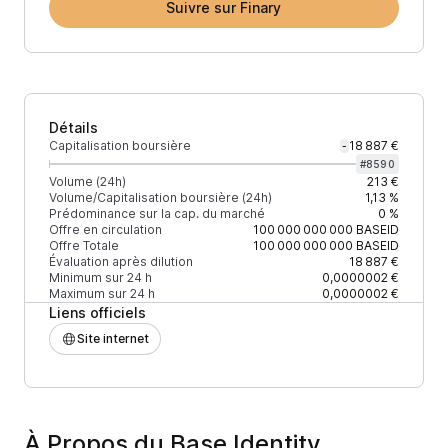
Suivre sur Finary
Détails
Capitalisation boursière
18 887 €
-
#
8590
Volume (24h)
213 €
Volume/Capitalisation boursière (24h)
1,13 %
Prédominance sur la cap. du marché
0 %
Offre en circulation
100 000 000 000
BASEID
Offre Totale
100 000 000 000
BASEID
Évaluation après dilution
18 887 €
Minimum sur 24 h
0,0000002 €
Maximum sur 24 h
0,0000002 €
Liens officiels
Site internet
À Propos du Base Identity