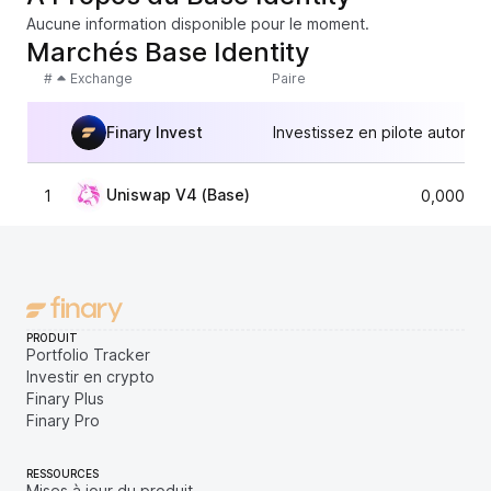
Aucune information disponible pour le moment.
Marchés Base Identity
#
Exchange
Paire
Finary Invest
Investissez en pilote automat
Uniswap V4 (Base)
1
0,000000
PRODUIT
Portfolio Tracker
Investir en crypto
Finary Plus
Finary Pro
RESSOURCES
Mises à jour du produit